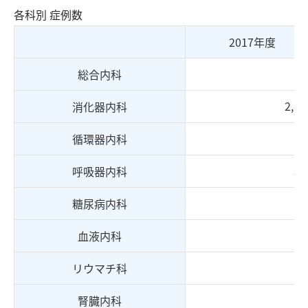
各科別 症例数
2017年度
10
総合内科
2,86
消化器内科
6
循環器内科
39
呼吸器内科
3
糖尿病内科
18
血液内科
11
リウマチ科
6
腎臓内科