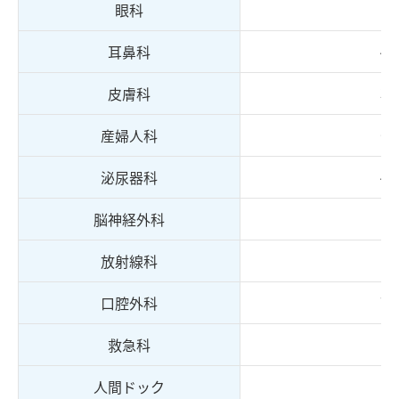
1
眼科
43
耳鼻科
31
皮膚科
67
産婦人科
47
泌尿器科
脳神経外科
2
放射線科
72
口腔外科
救急科
15
人間ドック