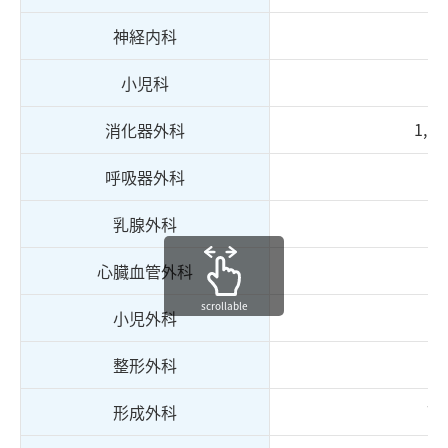
2
神経内科
1
小児科
1,14
消化器外科
9
呼吸器外科
6
乳腺外科
10
心臓血管外科
scrollable
7
小児外科
2
整形外科
73
形成外科