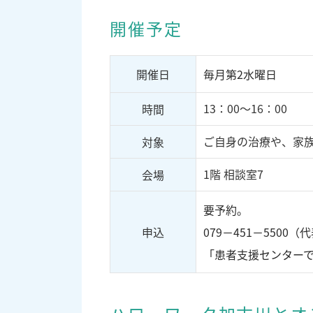
開催予定
開催日
毎月第2水曜日
13：00～16：00
時間
ご自身の治療や、家
対象
1階 相談室7
会場
要予約。
申込
079－451－550
「患者支援センター