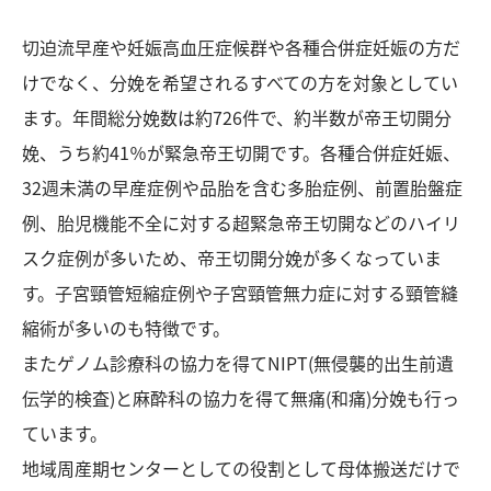
切迫流早産や妊娠高血圧症候群や各種合併症妊娠の方だ
けでなく、分娩を希望されるすべての方を対象としてい
ます。年間総分娩数は約726件で、約半数が帝王切開分
娩、うち約41％が緊急帝王切開です。各種合併症妊娠、
32週未満の早産症例や品胎を含む多胎症例、前置胎盤症
例、胎児機能不全に対する超緊急帝王切開などのハイリ
スク症例が多いため、帝王切開分娩が多くなっていま
す。子宮頸管短縮症例や子宮頸管無力症に対する頸管縫
縮術が多いのも特徴です。
またゲノム診療科の協力を得てNIPT(無侵襲的出生前遺
伝学的検査)と麻酔科の協力を得て無痛(和痛)分娩も行っ
ています。
地域周産期センターとしての役割として母体搬送だけで