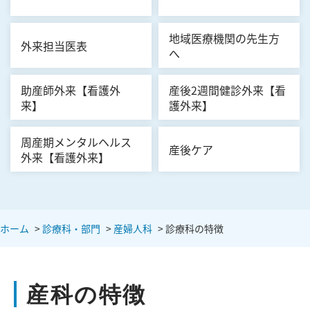
地域医療機関の先生方
外来担当医表
へ
助産師外来【看護外
産後2週間健診外来【看
来】
護外来】
周産期メンタルヘルス
産後ケア
外来【看護外来】
ホーム
>
診療科・部門
>
産婦人科
>
診療科の特徴
産科の特徴