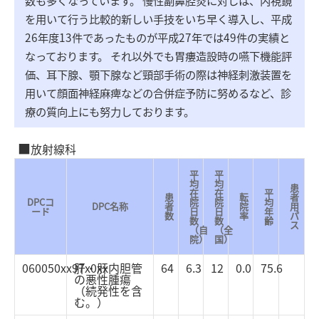
を用いて行う比較的新しい手技をいち早く導入し、平成
26年度13件であったものが平成27年では49件の実績と
なっております。 それ以外でも胃瘻造設時の嚥下機能評
価、耳下腺、顎下腺など頸部手術の際は神経刺激装置を
用いて顔面神経麻痺などの合併症予防に努めるなど、診
療の質向上にも努力しております。
放射線科
平
平
均
均
患
在
在
平
患
転
者
DPCコ
院
院
均
DPC名称
者
院
用
ード
日
日
年
数
率
パ
数
数
齢
ス
（自
（全
院）
国）
060050xx97x0xx
肝・肝内胆管
64
6.3
12
0.0
75.6
の悪性腫瘍
（続発性を含
む。）