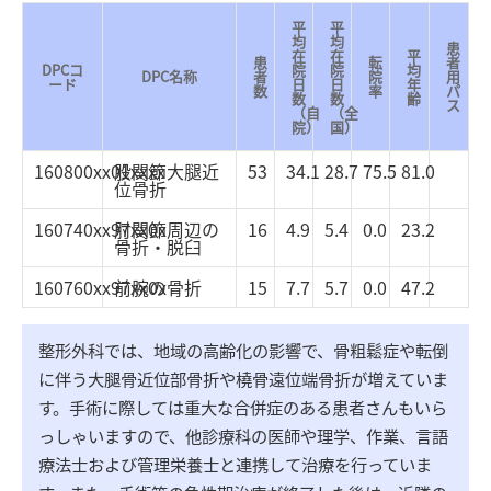
平
平
均
均
患
在
在
平
患
転
者
DPCコ
院
院
均
DPC名称
者
院
用
ード
日
日
年
数
率
パ
数
数
齢
ス
（自
（全
院）
国）
160800xx01xxxx
股関節大腿近
53
34.1
28.7
75.5
81.0
位骨折
160740xx97xx0x
肘関節周辺の
16
4.9
5.4
0.0
23.2
骨折・脱臼
160760xx97xx0x
前腕の骨折
15
7.7
5.7
0.0
47.2
整形外科では、地域の高齢化の影響で、骨粗鬆症や転倒
に伴う大腿骨近位部骨折や橈骨遠位端骨折が増えていま
す。手術に際しては重大な合併症のある患者さんもいら
っしゃいますので、他診療科の医師や理学、作業、言語
療法士および管理栄養士と連携して治療を行っていま