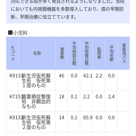
対応できる癌が多く発見されるようになりました。当院
においても内視鏡機器を多数導入しており、癌の早期診
断、早期治療に役立てています。
小児科
平
平
患
K
均
均
平
患
転
者
コ
術
術
均
名称
者
院
用
ー
前
後
年
数
率
パ
ド
日
日
齢
ス
数
数
K9131
新生児仮死蘇
46
0.0
42.1
2.2
0.0
生術 仮死第
１度のもの
K7151
腸重積症整復
18
0.1
2.2
0.0
2.4
術 非観血的
なもの
K9132
新生児仮死蘇
14
0.1
85.9
0.0
0.0
生術 仮死第
２度のもの