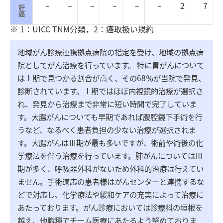
–
–
–
–
–
–
2
7
肝
癌
※ 1：UICC TNM分類，2：癌取扱い規約
地域がん診療連携拠点病院の指定を受け、地域の拠点病
院としてがん治療を行っています。 特に胃がんについて
はⅠ期で見つかる割合が高く、その68％が当院で発見、
診断されています。Ⅰ期ではほぼ内視鏡的治療が選択さ
れ、発見から治療まで非常に短い時間で完了していま
す。大腸がんについても早期であれば腹腔鏡下手術を行
うなど、なるべく患者負担の少ない治療が選択されま
す。大腸がんはⅢ期が最も多いですが、術前や術後の化
学療法を伴う治療を行っています。肺がんについてはⅢ
期が多く、呼吸器外科がないため外科的治療は行えてい
ません。手術適応の患者様はがんセンターと連携するな
どで対応し、化学療法や緩和ケアの充実によって治療に
あたっております。がん診療においては診療科の垣根を
越え、他職種でチーム医療にあたるよう努めておりま