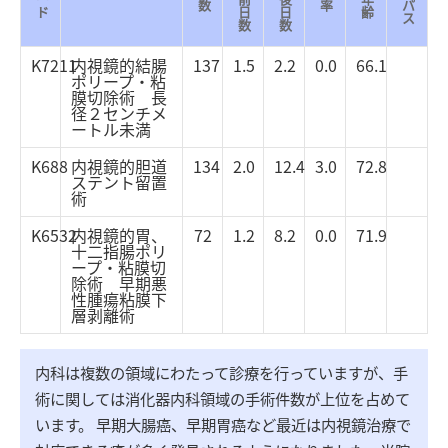
数
率
パ
ド
日
日
齢
ス
数
数
K7211
内視鏡的結腸
137
1.5
2.2
0.0
66.1
ポリープ・粘
膜切除術 長
径２センチメ
ートル未満
K688
内視鏡的胆道
134
2.0
12.4
3.0
72.8
ステント留置
術
K6532
内視鏡的胃、
72
1.2
8.2
0.0
71.9
十二指腸ポリ
ープ・粘膜切
除術 早期悪
性腫瘍粘膜下
層剥離術
内科は複数の領域にわたって診療を行っていますが、手
術に関しては消化器内科領域の手術件数が上位を占めて
います。 早期大腸癌、早期胃癌など最近は内視鏡治療で