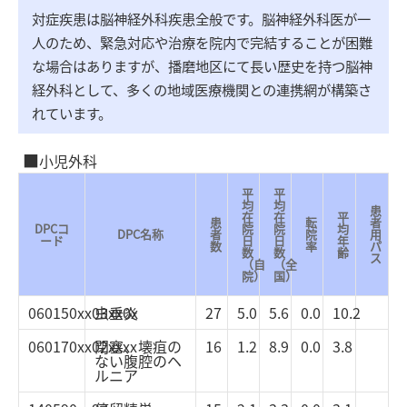
対症疾患は脳神経外科疾患全般です。脳神経外科医が一
人のため、緊急対応や治療を院内で完結することが困難
な場合はありますが、播磨地区にて長い歴史を持つ脳神
経外科として、多くの地域医療機関との連携網が構築さ
れています。
小児外科
平
平
均
均
患
在
在
平
患
転
者
DPCコ
院
院
均
DPC名称
者
院
用
ード
日
日
年
数
率
パ
数
数
齢
ス
（自
（全
院）
国）
060150xx03xx0x
虫垂炎
27
5.0
5.6
0.0
10.2
060170xx02xxxx
閉塞、壊疽の
16
1.2
8.9
0.0
3.8
ない腹腔のヘ
ルニア