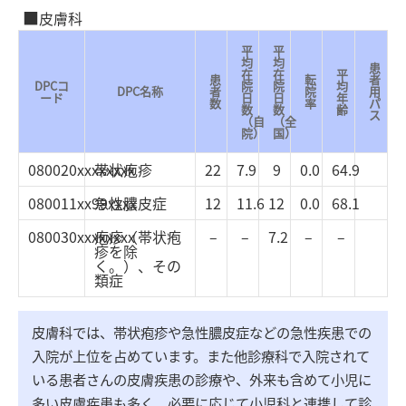
皮膚科
平
平
均
均
患
在
在
平
患
転
者
DPCコ
院
院
均
DPC名称
者
院
用
ード
日
日
年
数
率
パ
数
数
齢
ス
（自
（全
院）
国）
080020xxxxxxxx
帯状疱疹
22
7.9
9
0.0
64.9
080011xx99xxxx
急性膿皮症
12
11.6
12
0.0
68.1
080030xxxxxxxx
疱疹（帯状疱
–
–
7.2
–
–
疹を除
く。）、その
類症
皮膚科では、帯状疱疹や急性膿皮症などの急性疾患での
入院が上位を占めています。また他診療科で入院されて
いる患者さんの皮膚疾患の診療や、外来も含めて小児に
多い皮膚疾患も多く、必要に応じて小児科と連携して診