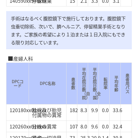
140590xx97xxxx
停留精巣
15
2.1
3.3
0.0
3.1
手術はなるべく腹腔鏡下で施行しております。腹腔鏡下
虫垂切除術、次いで、臍ヘルニア、停留精巣手術となり
ます。ご家族の希望により１泊または１日入院にもでき
る限り対応しています。
産婦人科
平
平
均
均
患
在
在
平
患
転
者
DPCコ
院
院
均
DPC名称
者
院
用
ード
日
日
年
数
率
パ
数
数
齢
ス
（自
（全
院）
国）
120180xx01xxxx
胎児及び胎児
182
8.3
9.9
0.0
33.6
付属物の異常
120260xx01xxxx
分娩の異常
107
8.0
9.6
0.0
32.4
120170xx99x0xx
早産、切迫早
73
25.3
20.9
1.4
30.8