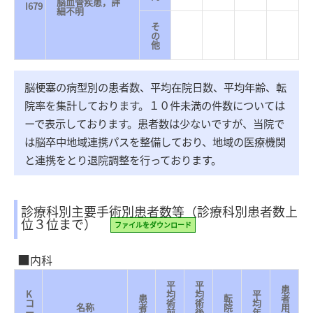
脳血管疾患，詳
I679
細不明
そ
の
他
脳梗塞の病型別の患者数、平均在院日数、平均年齢、転
院率を集計しております。１０件未満の件数については
ーで表示しております。患者数は少ないですが、当院で
は脳卒中地域連携パスを整備しており、地域の医療機関
と連携をとり退院調整を行っております。
診療科別主要手術別患者数等（診療科別患者数上
位３位まで）
ファイルをダウンロード
内科
平
平
患
K
均
均
平
患
転
者
コ
術
術
均
名称
者
院
用
ー
前
後
年