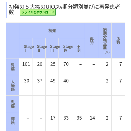
初発の５大癌のUICC病期分類別並びに再発患者
数
ファイルをダウンロード
病
初発
期
分
再
版
類
発
数
基
Stage
Stage
Stage
Stage
不
準
I
II
III
IV
明
（※）
101
20
25
70
–
–
2
7
胃
癌
30
37
49
40
–
2
7
大
腸
癌
乳
癌
–
–
17
33
35
14
2
7
肺
癌