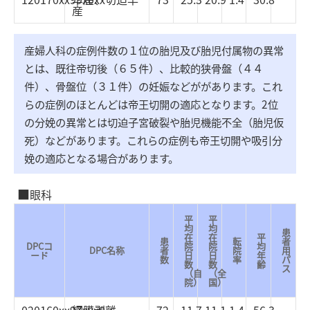
産
産婦人科の症例件数の１位の胎児及び胎児付属物の異常
とは、既往帝切後（６５件）、比較的狭骨盤（４４
件）、骨盤位（３１件）の妊娠などががあります。これ
らの症例のほとんどは帝王切開の適応となります。2位
の分娩の異常とは切迫子宮破裂や胎児機能不全（胎児仮
死）などがあります。これらの症例も帝王切開や吸引分
娩の適応となる場合があります。
眼科
平
平
均
均
患
在
在
平
患
転
者
DPCコ
院
院
均
DPC名称
者
院
用
ード
日
日
年
数
率
パ
数
数
齢
ス
（自
（全
院）
国）
020160xx97xxx0
網膜剥離
72
11.7
11.1
1.4
56.3