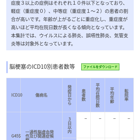
症度３以上の症例はそれぞれ１０件以下となっており、
軽症（重症度０）、中等症（重症度１～２）の患者の割
合が高いです。年齢が上がるごとに重症化し、重症度が
高いほど平均在院日数が長くなる傾向となっています。
本集計では、ウイルスによる肺炎、誤嚥性肺炎、気管支
炎等は対象外となっています。
脳梗塞のICD10別患者数等
ファイルをダウンロード
平
発
均
平
症
患
転
在
均
ICD10
傷病名
日
者
院
院
年
か
数
率
日
齢
ら
数
–
–
–
–
3
日
以
内
一過性脳虚血発
G45$
作及び関連症候
群