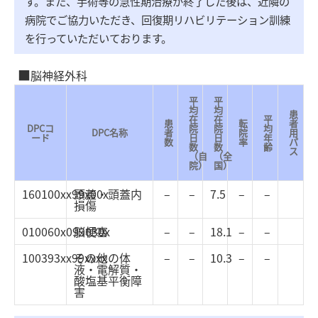
す。また、手術等の急性期治療が終了した後は、近隣の
病院でご協力いただき、回復期リハビリテーション訓練
を行っていただいております。
脳神経外科
平
平
均
均
患
在
在
平
患
転
者
DPCコ
院
院
均
DPC名称
者
院
用
ード
日
日
年
数
率
パ
数
数
齢
ス
（自
（全
院）
国）
160100xx99x00x
頭蓋・頭蓋内
–
–
7.5
–
–
損傷
010060x099030x
脳梗塞
–
–
18.1
–
–
100393xx99xxxx
その他の体
–
–
10.3
–
–
液・電解質・
酸塩基平衡障
害