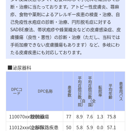
断・治療に当たっております。アトピー性皮膚炎、蕁麻
疹、食物や薬剤によるアレルギー疾患の検査・治療、自
己免疫性水疱症の診断・治療、円形脱毛症に対する
SADBE療法、帯状疱疹や蜂巣織炎などの皮膚感染症、皮
膚腫瘍（良性・悪性）の診断・治療（ただし、当科では
手術加療できない皮膚腫瘍もあります）など、多岐にわ
たる皮膚疾患にも対応しております。
泌尿器科
平
平
均
均
患
在
在
平
患
転
者
DPCコ
院
院
均
DPC名称
者
院
用
ード
日
日
年
数
率
パ
数
数
齢
ス
（自
（全
院）
国）
110070xx0200xx
膀胱腫瘍
77
8.9
7.6
1.3
75.8
11012xxx020x0x
上部尿路疾患
50
5.8
5.9
0.0
57.1