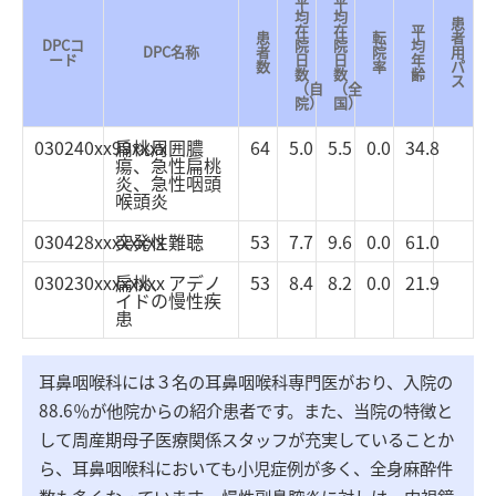
平
平
均
均
患
在
在
平
患
転
者
DPCコ
院
院
均
DPC名称
者
院
用
ード
日
日
年
数
率
パ
数
数
齢
ス
（自
（全
院）
国）
030240xx99xxxx
扁桃周囲膿
64
5.0
5.5
0.0
34.8
瘍、急性扁桃
炎、急性咽頭
喉頭炎
030428xxxxxxxx
突発性難聴
53
7.7
9.6
0.0
61.0
030230xxxxxxxx
扁桃、アデノ
53
8.4
8.2
0.0
21.9
イドの慢性疾
患
耳鼻咽喉科には３名の耳鼻咽喉科専門医がおり、入院の
88.6％が他院からの紹介患者です。また、当院の特徴と
して周産期母子医療関係スタッフが充実していることか
ら、耳鼻咽喉科においても小児症例が多く、全身麻酔件
数も多くなっています。 慢性副鼻腔炎に対しは、内視鏡