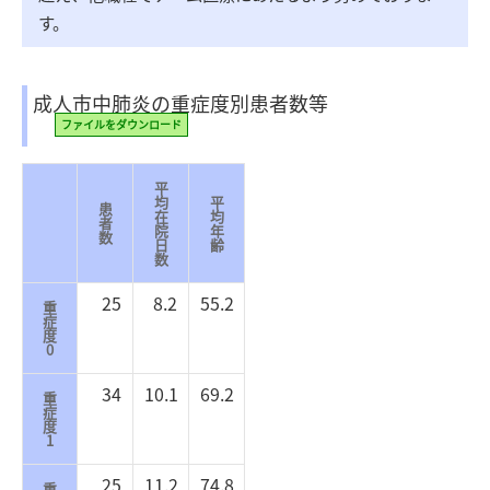
す。
成人市中肺炎の重症度別患者数等
ファイルをダウンロード
平
均
平
患
在
均
者
院
年
数
日
齢
数
25
8.2
55.2
重
症
度
0
34
10.1
69.2
重
症
度
1
25
11.2
74.8
重