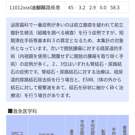
11012xxx040x0x
上部尿路疾患
45
3.2
2.9
0.0
58.3
泌尿器科で一番症例が多いのは前立腺癌を疑われて前立
腺針生検法（組織を調べる検査）を行う症例ですが、短
期滞在手術等基本料３の算定となるため、本集計の対象
外となっています。次いで膀胱腫瘍に対する経尿道的手
術（内視鏡を使用し開腹せずに膀胱の腫瘍を取り除く手
術）の症例が多く。２、3位はいずれも腎結石・尿路結
石の症例です。腎結石・尿路結石に対する治療は、経尿
道的尿路結石除去術を行う場合と、ESWL（体の外から
結石に対して衝撃波をあて、結石を砂状に細かく砕く治
療法）を行う場合があります。
救急医学科
平
平
均
均
患
在
在
平
患
転
者
DPCコ
院
院
均