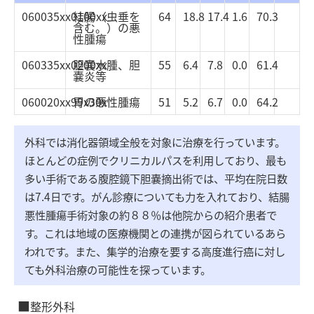
060035xx0100xx
結腸（虫垂を
64
18.8
17.4
1.6
70.3
含む。）の悪
性腫瘍
060335xx0200xx
胆嚢水腫、胆
55
6.4
7.8
0.0
61.4
嚢炎等
060020xx99x30x
胃の悪性腫瘍
51
5.2
6.7
0.0
64.2
外科では消化器領域全般を対象に治療を行っています。
ほとんどの症例でクリニカルパスを利用しており、最も
多い手術である腹腔鏡下胆嚢摘出術では、平均在院日数
は7.4日です。がん診療についても力を入れており、結腸
悪性腫瘍手術対象の約８８％は他院からの紹介患者で
す。これは地域の医療機関との連携が図られているあら
われです。また、集学的治療を要する高度進行癌に対し
ても外科治療の可能性を探っています。
整形外科