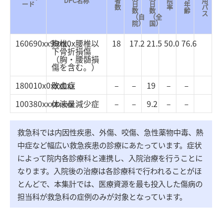
DPC名称
者
院
用
ード
日
日
年
数
率
パ
数
数
齢
ス
（自
（全
院）
国）
160690xx99xx0x
胸椎、腰椎以
18
17.2
21.5
50.0
76.6
下骨折損傷
（胸・腰髄損
傷を含む。）
180010x0xxx0xx
敗血症
–
–
19
–
–
100380xxxxxxxx
体液量減少症
–
–
9.2
–
–
救急科では内因性疾患、外傷、咬傷、急性薬物中毒、熱
中症など幅広い救急疾患の診療にあたっています。症状
によって院内各診療科と連携し、入院治療を行うことに
なります。入院後の治療は各診療科で行われることがほ
とんどで、本集計では、医療資源を最も投入した傷病の
担当科が救急科の症例のみが対象となっています。