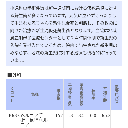
小児科の手術件数は新生児部門における仮死患児に対す
る蘇生術が多くなっています。元気に泣かずぐったりし
て生まれた赤ちゃんを新生児仮死と判断し、その救命に
向けた治療が新生児仮死蘇生術となります。当院は地域
周産期母子医療センターとして２４時間体制で新生児の
入院を受け入れているため、院内で出生された新生児の
みならず、地域の新生児に対する治療も積極的に行って
います。
外科
平
平
患
K
均
均
平
患
転
者
コ
術
術
均
名称
者
院
用
ー
前
後
年
数
率
パ
ド
日
日
齢
ス
数
数
K6335
ヘルニア手
152
1.3
3.5
0.0
65.3
術 鼠径ヘル
ニア