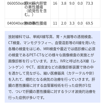
060050xx0300xx
肝・肝内胆管
16
3.8
9.0
0.0
73.3
の悪性腫瘍
（続発性を含
む。）
040040xx99100x
肺の悪性腫瘍
11
2.0
3.3
0.0
69.5
放射線科では、単純X線写真、胃・大腸等の透視検査、
CT検査、マンモグラフィー、血管造影等のX線を用いた
各種の検査をはじめ、MRI検査や最近では癌診療に必須
の検査であるPET-CTなどの様々な画像検査の実施とが
画像診断を行っています。また、IVRと呼ばれるX線（レ
ントゲン）やCT、超音波などの画像診断装置で体の中
を透かして見ながら、細い医療器具（カテーテルや針）
を入れて、標的となる病気の治療を行っていきます。肝
臓の悪性腫瘍に対する血管塞栓術を行った症例が1位
で、ついで肝臓の悪性腫瘍に対するラジオ波焼灼治療を
行った症例が多いです。