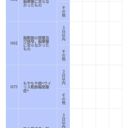
脳梗塞に至らな
かったもの
そ
の
他
3
日
以
脳動脈の閉塞及
内
び狭窄，脳梗塞
I66$
に至らなかった
もの
そ
の
他
3
日
以
内
もやもや病<ウイ
I675
リス動脈輪閉塞
症>
そ
の
他
3
日
以
内