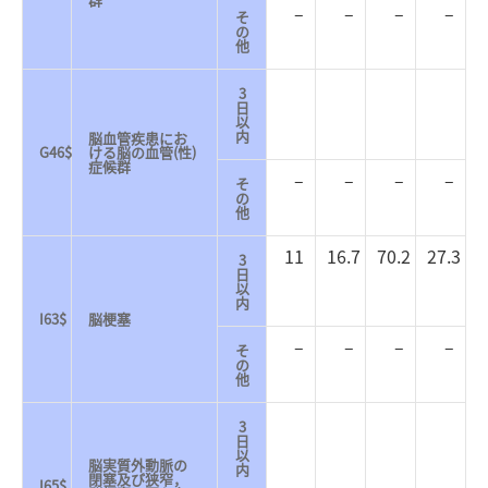
–
–
–
–
そ
の
他
3
日
以
内
脳血管疾患にお
G46$
ける脳の血管(性)
症候群
–
–
–
–
そ
の
他
11
16.7
70.2
27.3
3
日
以
内
I63$
脳梗塞
–
–
–
–
そ
の
他
3
日
以
脳実質外動脈の
内
閉塞及び狭窄，
I65$