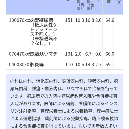
数
数
齢
ス
（自
（全
院）
国）
100070xxxxxxxx
２型糖尿病
151
10.8
10.8
2.0
64.6
（糖尿病性ケ
トアシドーシ
スを除く。）
（末梢循環不
全なし。）
070470xx99x5xx
関節リウマチ
131
2.0
6.7
0.0
66.0
040080x099x0xx
肺炎等
110
10.6
14.3
2.7
69.1
内科は内科、消化器内科、循環器内科、呼吸器内科、糖
尿病内科、腫瘍・血液内科、リウマチ科で治療を行って
います。糖尿病での入院は糖尿病教育入院や合併症検査
入院があります。医師による講義、看護師によるインス
リン注射指導、管理栄養士による栄養指導、理学療法士
による運動指導、薬剤師による服薬指導、臨床検査技師
による合併症検査を行っています。次いで患者数の多い