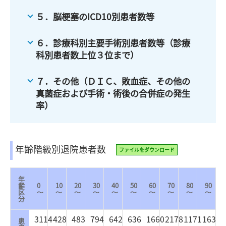
５．脳梗塞のICD10別患者数等
６．診療科別主要手術別患者数等（診療
科別患者数上位３位まで）
７．その他（ＤＩＣ、敗血症、その他の
真菌症および手術・術後の合併症の発生
率）
年齢階級別退院患者数
ファイルをダウンロード
年
齢
0
10
20
30
40
50
60
70
80
90
区
～
～
～
～
～
～
～
～
～
～
分
3114
428
483
794
642
636
1660
2178
1171
163
患