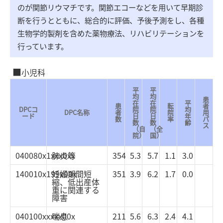
のが関節リウマチです。関節エコーなどを用いて早期診
断を行うとともに、総合的に評価、予後予測をし、各種
生物学的製剤を含めた薬物療法、リハビリテーションを
行っています。
小児科
平
平
均
均
患
在
在
平
患
転
者
DPCコ
院
院
均
DPC名称
者
院
用
ード
日
日
年
数
率
パ
数
数
齢
ス
（自
（全
院）
国）
040080x1xxx0xx
肺炎等
354
5.3
5.7
1.1
3.0
140010x199x00x
妊娠期間短
351
3.9
6.2
1.7
0.0
縮、低出産体
重に関連する
障害
040100xxxxx00x
喘息
211
5.6
6.3
2.4
4.1