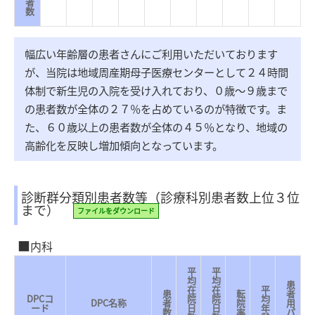
者
数
幅広い年齢層の患者さんにご利用いただいております
が、当院は地域周産期母子医療センターとして２４時間
体制で新生児の入院を受け入れており、０歳～９歳まで
の患者数が全体の２７％を占めているのが特徴です。ま
た、６０歳以上の患者数が全体の４５％となり、地域の
高齢化を反映し増加傾向となっています。
診断群分類別患者数等（診療科別患者数上位３位
まで）
ファイルをダウンロード
内科
平
平
均
均
患
在
在
平
患
転
者
DPCコ
院
院
均
DPC名称
者
院
用
ード
日
日
年
数
率
パ