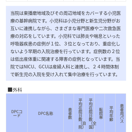
当院は東播磨地域及びその周辺地域をカバーする小児医
療の基幹病院です。小児科は小児分野と新生児分野がお
互いに連携しながら、さまざまな専門医療や二次救急医
療の対応をしています。小児科では肺炎や喘息といった
呼吸器疾患の症例が１位、３位となっており、重症化し
ないよう早期の入院治療を行っています。症例数の２位
は低出産体重に関連する障害の症例となっています。当
院ではNICU、GCUは産婦人科と連携し、２４時間体制
で新生児の入院を受け入れて集中治療を行っています。
外科
平
平
均
均
患
在
在
平
患
転
者
DPCコ
院
院
均
DPC名称
者
院
用
ード
日
日
年
数
率
パ
数
数
齢
ス
（自
（全
院）
国）