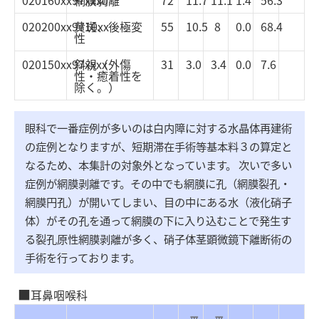
020200xx9710xx
黄斑、後極変
55
10.5
8
0.0
68.4
性
020150xx97xxxx
斜視（外傷
31
3.0
3.4
0.0
7.6
性・癒着性を
除く。）
眼科で一番症例が多いのは白内障に対する水晶体再建術
の症例となりますが、短期滞在手術等基本料３の算定と
なるため、本集計の対象外となっています。 次いで多い
症例が網膜剥離です。その中でも網膜に孔（網膜裂孔・
網膜円孔）が開いてしまい、目の中にある水（液化硝子
体）がその孔を通って網膜の下に入り込むことで発生す
る裂孔原性網膜剥離が多く、硝子体茎顕微鏡下離断術の
手術を行っております。
耳鼻咽喉科