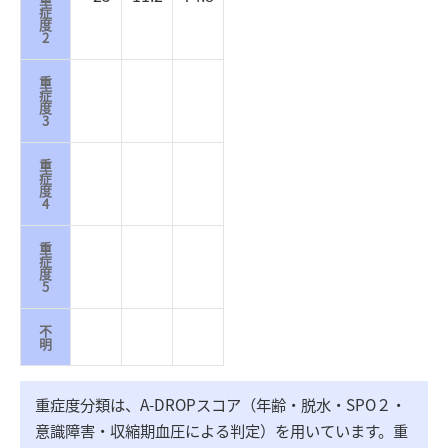
症
度
2
重
症
度
3
重
症
度
4
重
症
度
5
不
明
重症度分類は、A-DROPスコア（年齢・脱水・SPO２・
意識障害・収縮期血圧による判定）を用いています。重