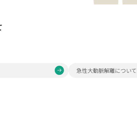
て
急性大動脈解離について