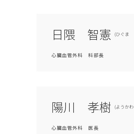
日隈 智憲
(ひぐま 
心臓血管外科 科部長
陽川 孝樹
(ようかわ
心臓血管外科 医長