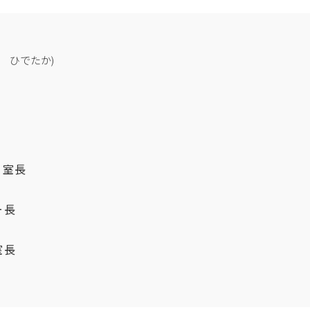
 ひでたか)
 室長
ー長
室長
専門分野