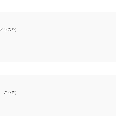
心臓血管外科全般
学会専門医・認定医
とものり)
日本外科学会外科専門医・指
心臓血管外科専門医認定機構 
心臓血管外科専門医認定機構 
日本ステントグラフト実施基
専門分野
ラフト指導医（TAG/Relay/TX-2
日本ステントグラフト実施基
心臓血管外科全般
ラフト指導医（Zen
先天性心疾患
AAA/GoreExcluder/ENDURA
 こうき)
学会専門医・認定医
日本ステントグラフト実施基
ラフト実施医（TREO）
日本外科学会外科専門医
浅大腿動脈ステントグラフト
心臓血管外科専門医認定機構