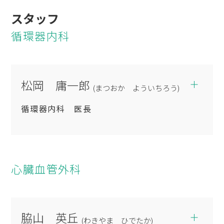
スタッフ
循環器内科
松岡 庸一郎
(まつおか よういちろう)
循環器内科 医長
専門分野
心臓血管外科
循環器疾患全般
肺高血圧症
学会専門医・認定医
脇山 英丘
(わきやま ひでたか)