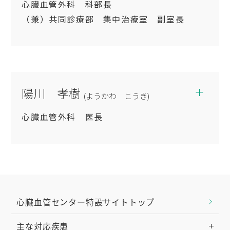
心臓血管外科 科部長
日本外科学会外科専門医・指導医
（兼）共同診療部 集中治療室 副室長
心臓血管外科専門医認定機構 心臓血管外科専
門医
専門分野
心臓血管外科専門医認定機構 修練指導医
日本ステントグラフト実施基準管理委員会胸
心臓血管外科全般
陽川 孝樹
部ステントグラフト指導医（TAG/Relay/TX-
(ようかわ こうき)
2/VALIANT/Najuta）
学会専門医・認定医
心臓血管外科 医長
日本ステントグラフト実施基準管理委員会腹
日本外科学会外科専門医・指導医
部ステントグラフト指導医（Zenith
心臓血管外科専門医認定機構心臓血管外科専
TX2TAA、
専門分野
門医
AAA/GoreExcluder/ENDURANT/AFX/AORFIX）
心臓血管外科専門医認定機構心臓血管外科修
心臓血管外科全般
日本ステントグラフト実施基準管理委員会腹
練指導医
部ステントグラフト実施医（TREO）
心臓血管センター特設サイトトップ
日本脈管学会脈管専門医・指導医
学会専門医・認定医
浅大腿動脈ステントグラフト実施基準管理委
日本ステントグラフト実施基準管理委員会胸
員会浅大腿動脈ステントグラフト実施医
主な対応疾患
日本外科学会外科専門医