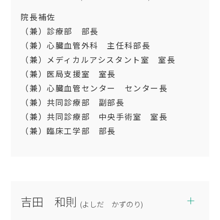
日本内科学会認定内科医
院長補佐
日本循環器学会循環器専門医
（兼）診療部 部長
日本心血管インターベンション治療学会CVIT
（兼）心臓血管外科 主任科部長
専門医・心血管カテーテル治療専門医
（兼）メディカルアシスタント室 室長
（兼）医局支援室 室長
（兼）心臓血管センター センター長
（兼）共同診療部 副部長
（兼）共同診療部 中央手術室 室長
（兼）臨床工学部 部長
専門分野
心臓血管外科全般
吉田 和則
(よしだ かずのり)
学会専門医・認定医