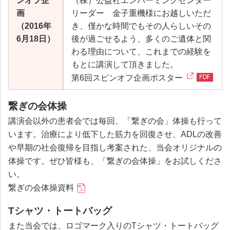
ンオフ企
（株）公益社エンバーミングセンター
画
リーダー 金子重機様にお越しいただ
（2016年
き、僅かな時間でもその人らしいその
6月18日）
後が過ごせるよう、多くのご遺体と関
わる理由について、これまでの経験を
もとに講演して頂きました。
第6回スピンオフ企画ポスター
繋ぎの会体操
講演会以外の患者会では毎回、「繋ぎの会」体操も行って
います。治療により低下した筋力を回復させ、ADLの改善
や早期の社会復帰を目指し考案された、当会オリジナルの
体操です。ぜひ皆様も、「繋ぎの会体操」をお試しくださ
い。
繋ぎの会体操資料
Tシャツ・トートバッグ
また当会では、ロゴマーク入りのTシャツ・トートバッグ