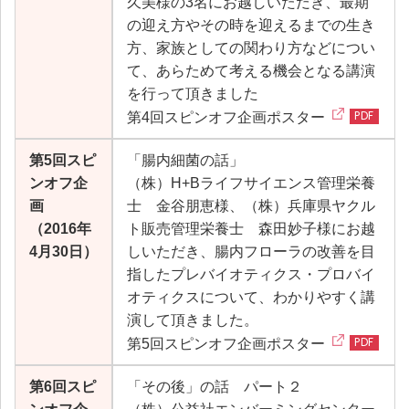
久美様の3名にお越しいただき、最期
の迎え方やその時を迎えるまでの生き
方、家族としての関わり方などについ
て、あらためて考える機会となる講演
を行って頂きました
第4回スピンオフ企画ポスター
第5回スピ
「腸内細菌の話」
ンオフ企
（株）H+Bライフサイエンス管理栄養
画
士 金谷朋恵様、（株）兵庫県ヤクル
（2016年
ト販売管理栄養士 森田妙子様にお越
4月30日）
しいただき、腸内フローラの改善を目
指したプレバイオティクス・プロバイ
オティクスについて、わかりやすく講
演して頂きました。
第5回スピンオフ企画ポスター
第6回スピ
「その後」の話 パート２