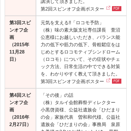
講演して頂きました。
第2回スピンオフ企画ポスター
第3回スピ
元気を支える!!「ロコモ予防」
ンオフ企
（株）味の素大阪支社専任課長 萱沼
画
公恵様にお越しいただき、バランス能
（2015年
力の低下や筋力の低下、骨粗鬆症をは
11月28
じめとするロコモティブシンドローム
日）
（ロコモ）について、その症状やチェ
ック方法、日常生活の中でできる対策
を、わかりやすく教えて頂きました。
第3回スピンオフ企画ポスター
第4回スピ
「その後」の話
ンオフ企
（株）タルイ会館葬祭ディレクター
画
小黒啓資様、公益社遺族会「ひだまり
（2016年
の会」家族代表 曽和和代様、公益社
2月27日）
遺族会「ひだまりの会」事務局 泉原