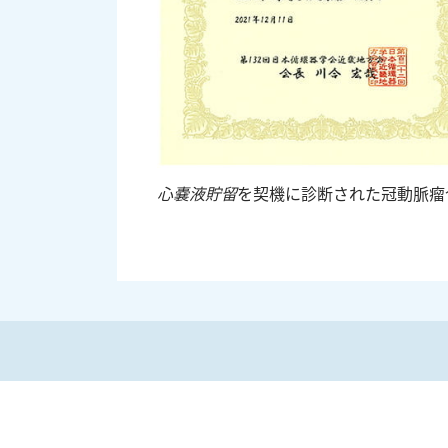
心嚢液貯留
を契機に診断された冠動脈瘤