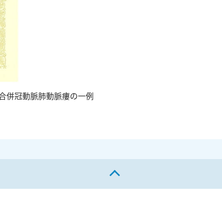
合併冠動脈肺動脈瘻の一例
ページの先頭へ戻る