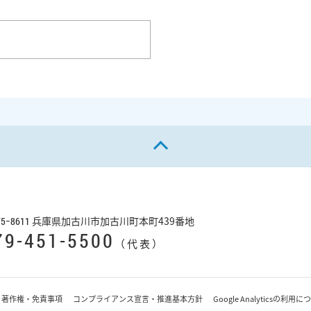
ページの先頭へ戻る
兵庫県加古川市加古川町本町439番地
75−8611
79-451-5500
（代表）
著作権・免責事項
コンプライアンス宣言・推進基本方針
Google Analyticsの利用