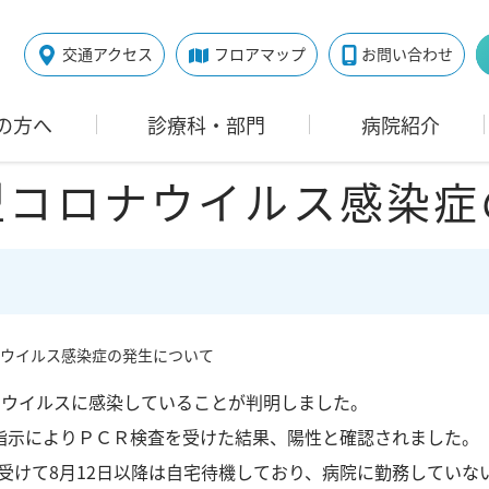
交通アクセス
フロアマップ
お問い合わせ
の方へ
診療科・部門
病院紹介
型コロナウイルス感染症
ウイルス感染症の発生について
ナウイルスに感染していることが判明しました。
指示によりＰＣＲ検査を受けた結果、陽性と確認されました。
受けて
8
月
12
日以降は自宅待機しており、病院に勤務していな