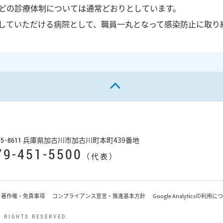
どの診療体制については通常どおりとしています。
していただける病院として、職員一丸となって感染防止に取り
ページの先頭へ戻る
兵庫県加古川市加古川町本町439番地
75−8611
79-451-5500
（代表）
著作権・免責事項
コンプライアンス宣言・推進基本方針
Google Analyticsの利用
 RIGHTS RESERVED.