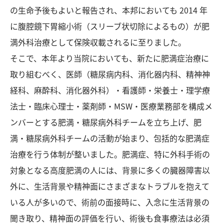
の生命予後もよいと報告され、本邦においても 2014 年
に腹腔鏡下胃縮小術（スリーブ状切除によるもの）が肥
満外科治療として保険収載されるに至りました。
そこで、本年より当院においても、新たに肥満症治療に
取り組むべく、医師（糖尿病内科、消化器内科、精神神
経科、麻酔科、消化器外科）・看護師・栄養士・理学療
法士・臨床心理士・薬剤師・MSW・医療業務部を構成メ
ンバーとする肥満・糖尿病外科チームを立ち上げ、肥
満・糖尿病外科チームの活動が始まり、包括的な肥満症
治療を行う体制が整いました。肥満症、特に外科手術の
対象となる高度肥満の人には、背景に多くの臓器障害以
外に、生活背景や精神面にさまざまなトラブルを抱えて
いる人が多いので、術前の面接時に、入念に生活背景の
聞き取り、精神面の評価を行い、術後も食事療法は必須