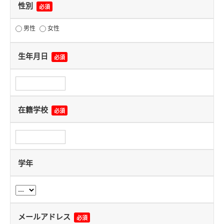
性別
必須
男性
女性
生年月日
必須
在籍学校
必須
学年
メールアドレス
必須