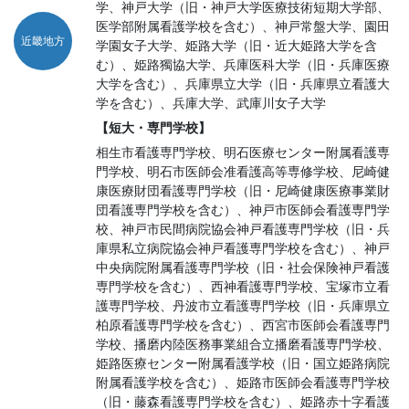
学、神戸大学（旧・神戸大学医療技術短期大学部、
医学部附属看護学校を含む）、神戸常盤大学、園田
近畿地方
学園女子大学、姫路大学（旧・近大姫路大学を含
む）、姫路獨協大学、兵庫医科大学（旧・兵庫医療
大学を含む）、兵庫県立大学（旧・兵庫県立看護大
学を含む）、兵庫大学、武庫川女子大学
【短大・専門学校】
相生市看護専門学校、明石医療センター附属看護専
門学校、明石市医師会准看護高等専修学校、尼崎健
康医療財団看護専門学校（旧・尼崎健康医療事業財
団看護専門学校を含む）、神戸市医師会看護専門学
校、神戸市民間病院協会神戸看護専門学校（旧・兵
庫県私立病院協会神戸看護専門学校を含む）、神戸
中央病院附属看護専門学校（旧・社会保険神戸看護
専門学校を含む）、西神看護専門学校、宝塚市立看
護専門学校、丹波市立看護専門学校（旧・兵庫県立
柏原看護専門学校を含む）、西宮市医師会看護専門
学校、播磨内陸医務事業組合立播磨看護専門学校、
姫路医療センター附属看護学校（旧・国立姫路病院
附属看護学校を含む）、姫路市医師会看護専門学校
（旧・藤森看護専門学校を含む）、姫路赤十字看護