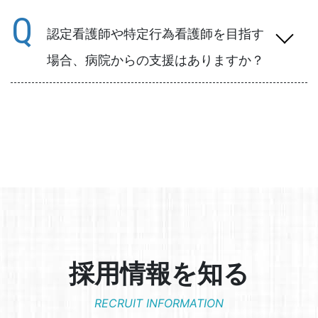
A
看護師として習得が望まれる看護技術や医療
だけでなく、経験していても不安や心配は残
Q
安全に関するe-ラーニングや電子ジャーナル
っていると思いますので、引き続き、部署で
の閲覧など、自己学習用のコンテンツが充実
認定看護師や特定行為看護師を目指す
のOJTが展開されます。
しています。
場合、病院からの支援はありますか？
さらに、日本看護協会主催の研修をはじめ、
様々な研修セミナーや学会への参加に対し
A
病院が必要とする認定看護分野や特定行為におい
て、機構から支援を受けることができます。
て、院内で選考会を開催し、選出された人に対し
て、費用の一部を病院が負担します。
ただし、教育機関の受験料や、認定試験にかかる
費用や登録料は自費となります。
なお、当院は特定行為に係る看護師の研修制度の
指定研修機関となっております。
※詳しくはこちらをご参照ください。
→
https://www.kakohp.jp/about/specificact.html
採用情報を知る
RECRUIT INFORMATION