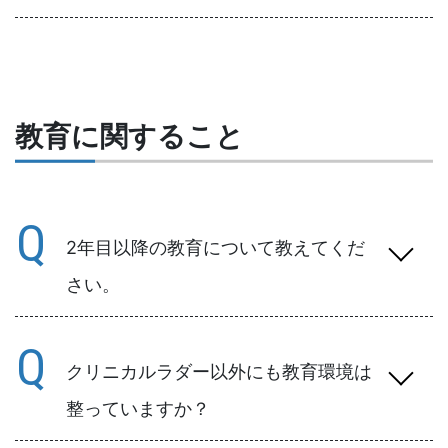
A
入職後の研修期間中にお伝えします。
教育に関すること
Q
2年目以降の教育について教えてくだ
さい。
A
当院はクリニカルラダー制度を導入していま
Q
す。助産師の方には助産師クリニカルラダー
があります。2年目以降は、クリニカルラダー
クリニカルラダー以外にも教育環境は
に基づき計画された院内研修を受けられま
整っていますか？
す。
また、1年では経験していない看護実践がある