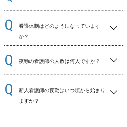
A
固定チームナーシングです。
Q
（看護師の導線が短くなるように病棟を3つ
のユニットに分け、ユニット内の患者の看護
看護体制はどのようになっています
を複数看護師が役割別に担当し、担当者が自
か？
律的に行動、協力し合って必要な看護を提供
する方式）
A
一般病棟は、7対１の看護体制となっていま
Q
す。
夜勤の看護師の人数は何人ですか？
A
一般病棟は、4人で夜勤をしています。
Q
新人看護師の夜勤はいつ頃から始まり
ますか？
A
４月中に1回、夜勤を体験する機会を設けてい
ます。
また、10月ごろまで、新人看護師を含め5人